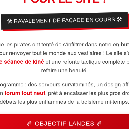
🛠️ RAVALEMENT DE FAÇADE EN COURS 🛠️
 les pirates ont tenté de s'infiltrer dans notre en-bu
pour renvoyer tout le monde aux vestiaires ! Le site s'
e séance de kiné
et une refonte tactique complète 
refaire une beauté.
ogramme : des serveurs survitaminés, un design aff
un
forum tout neuf
, prêt à encaisser les plus gros dr
débats les plus enflammés de la troisième mi-temps
🏉 OBJECTIF LANDES 🏉