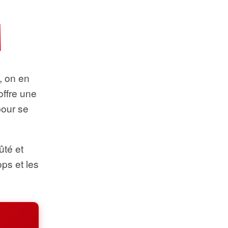
t, on en
offre une
pour se
ûté et
ops et les
.