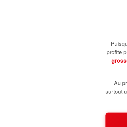
Puisque
profite 
gross
Au pr
surtout 