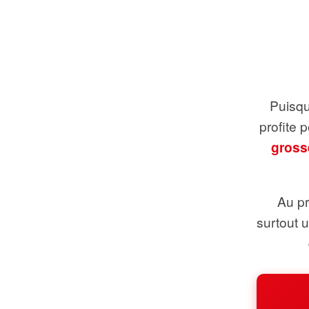
Puisque
profite 
gross
Au pr
surtout 