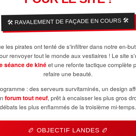
🛠️ RAVALEMENT DE FAÇADE EN COURS 🛠️
 les pirates ont tenté de s'infiltrer dans notre en-bu
pour renvoyer tout le monde aux vestiaires ! Le site s'
e séance de kiné
et une refonte tactique complète 
refaire une beauté.
ogramme : des serveurs survitaminés, un design aff
un
forum tout neuf
, prêt à encaisser les plus gros dr
débats les plus enflammés de la troisième mi-temps
🏉 OBJECTIF LANDES 🏉