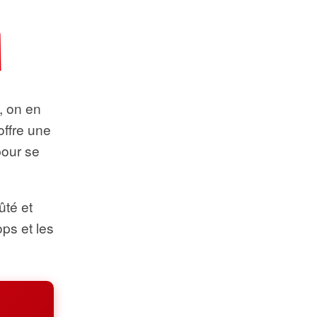
t, on en
offre une
pour se
ûté et
ops et les
.