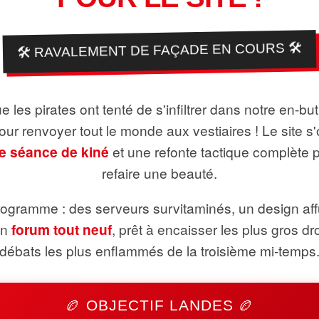
🛠️ RAVALEMENT DE FAÇADE EN COURS 🛠️
 les pirates ont tenté de s'infiltrer dans notre en-bu
pour renvoyer tout le monde aux vestiaires ! Le site s'
e séance de kiné
et une refonte tactique complète 
refaire une beauté.
ogramme : des serveurs survitaminés, un design aff
un
forum tout neuf
, prêt à encaisser les plus gros dr
débats les plus enflammés de la troisième mi-temps
🏉 OBJECTIF LANDES 🏉