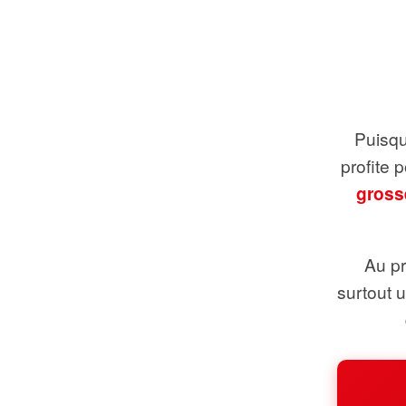
Puisque
profite 
gross
Au pr
surtout 