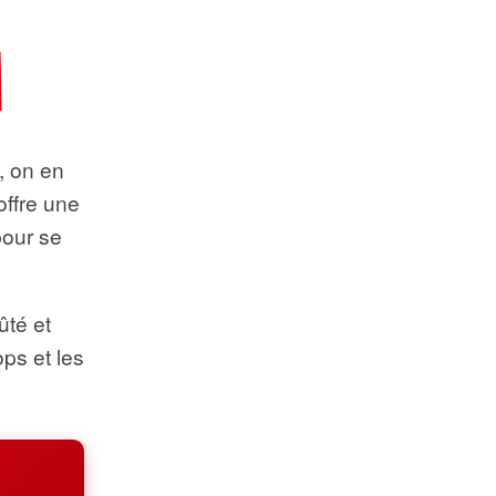
t, on en
offre une
pour se
ûté et
ops et les
.