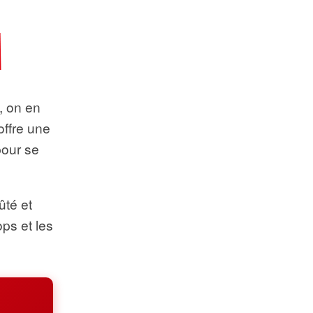
t, on en
offre une
pour se
ûté et
ops et les
.