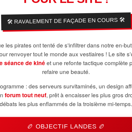
🛠️ RAVALEMENT DE FAÇADE EN COURS 🛠️
 les pirates ont tenté de s'infiltrer dans notre en-bu
pour renvoyer tout le monde aux vestiaires ! Le site s'
e séance de kiné
et une refonte tactique complète 
refaire une beauté.
ogramme : des serveurs survitaminés, un design aff
un
forum tout neuf
, prêt à encaisser les plus gros dr
débats les plus enflammés de la troisième mi-temps
🏉 OBJECTIF LANDES 🏉