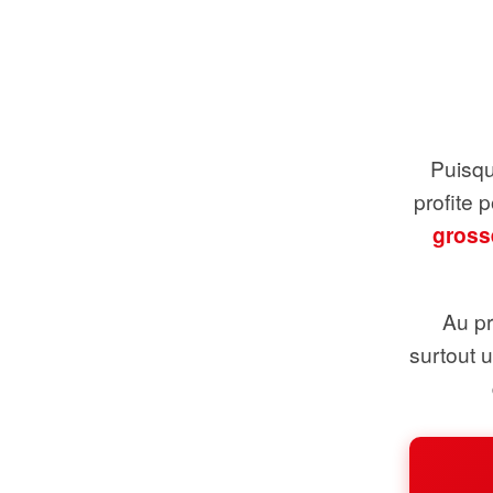
Puisque
profite 
gross
Au pr
surtout 