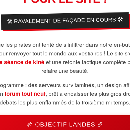
🛠️ RAVALEMENT DE FAÇADE EN COURS 🛠️
 les pirates ont tenté de s'infiltrer dans notre en-bu
pour renvoyer tout le monde aux vestiaires ! Le site s'
e séance de kiné
et une refonte tactique complète 
refaire une beauté.
ogramme : des serveurs survitaminés, un design aff
un
forum tout neuf
, prêt à encaisser les plus gros dr
débats les plus enflammés de la troisième mi-temps
🏉 OBJECTIF LANDES 🏉