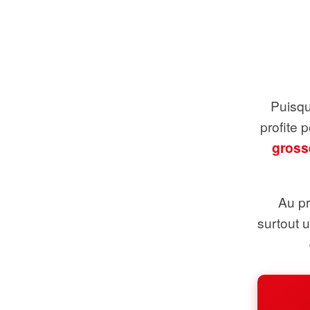
Puisque
profite 
gross
Au pr
surtout 