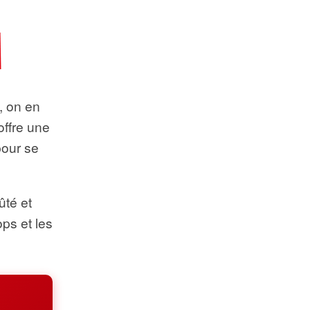
t, on en
offre une
pour se
ûté et
ops et les
.