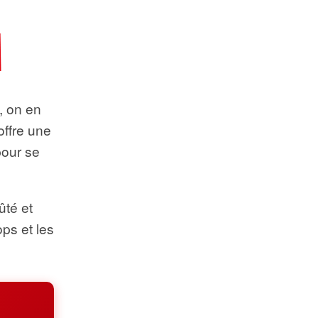
t, on en
offre une
pour se
ûté et
ops et les
.