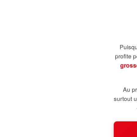
Puisque
profite 
gross
Au pr
surtout 