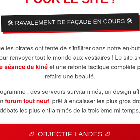
🛠️ RAVALEMENT DE FAÇADE EN COURS 🛠️
 les pirates ont tenté de s'infiltrer dans notre en-bu
pour renvoyer tout le monde aux vestiaires ! Le site s'
e séance de kiné
et une refonte tactique complète 
refaire une beauté.
ogramme : des serveurs survitaminés, un design aff
un
forum tout neuf
, prêt à encaisser les plus gros dr
débats les plus enflammés de la troisième mi-temps
🏉 OBJECTIF LANDES 🏉