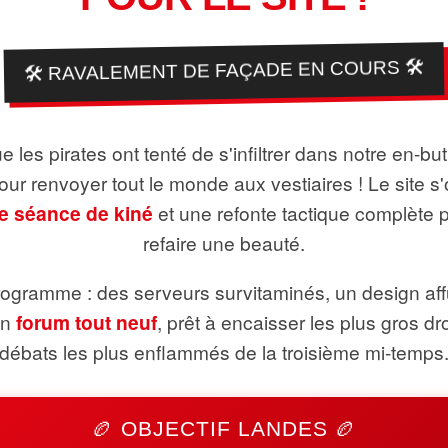
🛠️ RAVALEMENT DE FAÇADE EN COURS 🛠️
 les pirates ont tenté de s'infiltrer dans notre en-bu
pour renvoyer tout le monde aux vestiaires ! Le site s'
e séance de kiné
et une refonte tactique complète 
refaire une beauté.
ogramme : des serveurs survitaminés, un design aff
un
forum tout neuf
, prêt à encaisser les plus gros dr
débats les plus enflammés de la troisième mi-temps
🏉 OBJECTIF LANDES 🏉