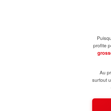
Puisque
profite 
gross
Au pr
surtout 