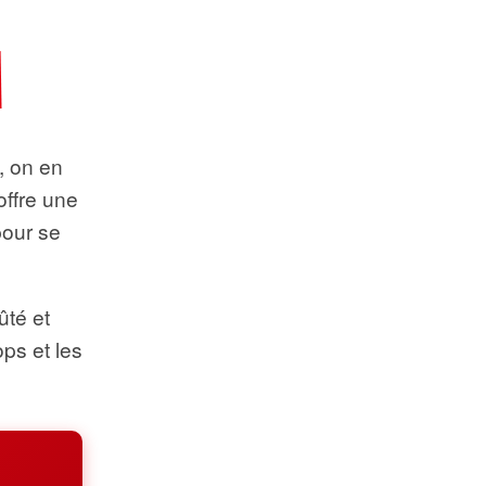
t, on en
offre une
pour se
ûté et
ops et les
.