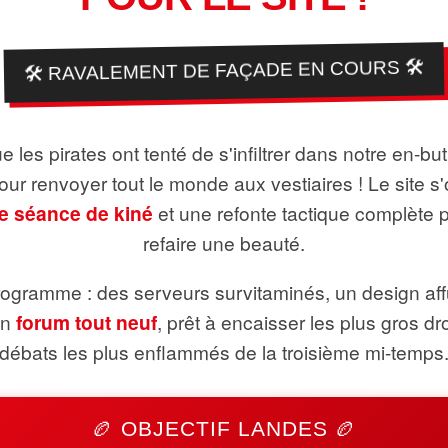
🛠️ RAVALEMENT DE FAÇADE EN COURS 🛠️
 les pirates ont tenté de s'infiltrer dans notre en-bu
pour renvoyer tout le monde aux vestiaires ! Le site s'
e séance de kiné
et une refonte tactique complète 
refaire une beauté.
ogramme : des serveurs survitaminés, un design aff
un
forum tout neuf
, prêt à encaisser les plus gros dr
débats les plus enflammés de la troisième mi-temps
🏉 OBJECTIF LANDES 🏉