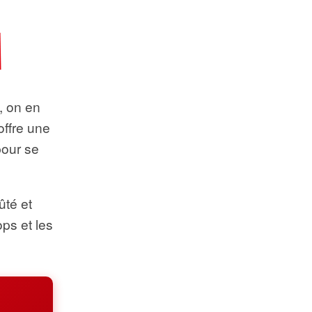
t, on en
offre une
pour se
ûté et
ops et les
.