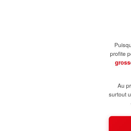
Puisque
profite 
gross
Au pr
surtout 