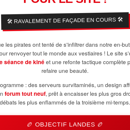
🛠️ RAVALEMENT DE FAÇADE EN COURS 🛠️
 les pirates ont tenté de s'infiltrer dans notre en-bu
pour renvoyer tout le monde aux vestiaires ! Le site s'
e séance de kiné
et une refonte tactique complète 
refaire une beauté.
ogramme : des serveurs survitaminés, un design aff
un
forum tout neuf
, prêt à encaisser les plus gros dr
débats les plus enflammés de la troisième mi-temps
🏉 OBJECTIF LANDES 🏉