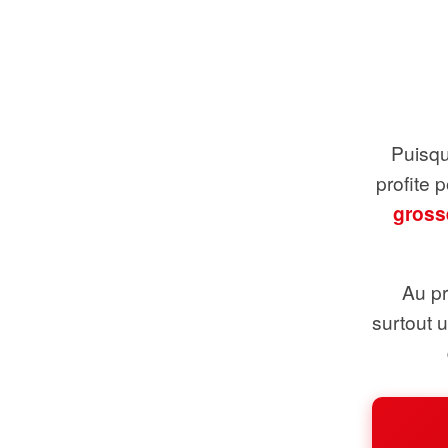
Puisque
profite 
gross
Au pr
surtout 