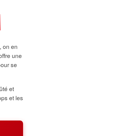
t, on en
offre une
pour se
ûté et
ops et les
.