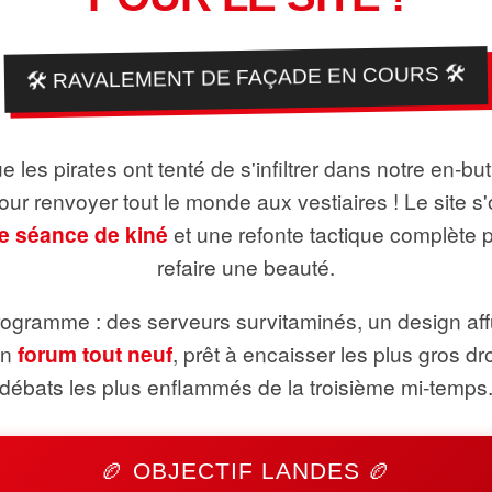
🛠️ RAVALEMENT DE FAÇADE EN COURS 🛠️
 les pirates ont tenté de s'infiltrer dans notre en-bu
pour renvoyer tout le monde aux vestiaires ! Le site s'
e séance de kiné
et une refonte tactique complète 
refaire une beauté.
ogramme : des serveurs survitaminés, un design aff
un
forum tout neuf
, prêt à encaisser les plus gros dr
débats les plus enflammés de la troisième mi-temps
🏉 OBJECTIF LANDES 🏉