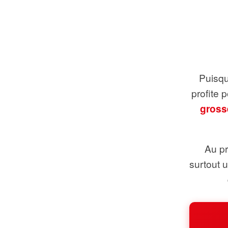
Puisque
profite 
gross
Au pr
surtout 