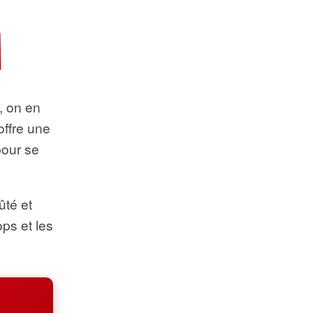
t, on en
offre une
pour se
ûté et
ops et les
.