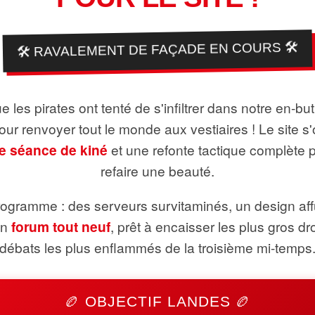
🛠️ RAVALEMENT DE FAÇADE EN COURS 🛠️
 les pirates ont tenté de s'infiltrer dans notre en-bu
pour renvoyer tout le monde aux vestiaires ! Le site s'
e séance de kiné
et une refonte tactique complète 
refaire une beauté.
ogramme : des serveurs survitaminés, un design aff
un
forum tout neuf
, prêt à encaisser les plus gros dr
débats les plus enflammés de la troisième mi-temps
🏉 OBJECTIF LANDES 🏉