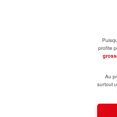
Puisque
profite 
gross
Au pr
surtout 