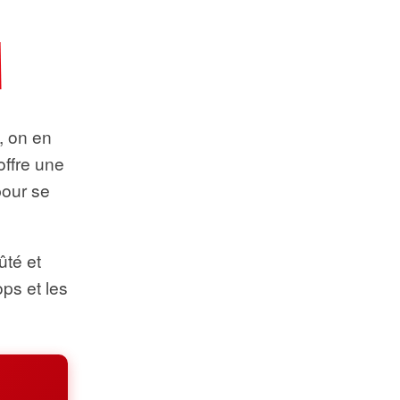
t, on en
offre une
pour se
ûté et
ops et les
.