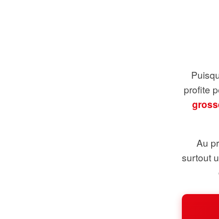
Puisque
profite 
gross
Au pr
surtout 