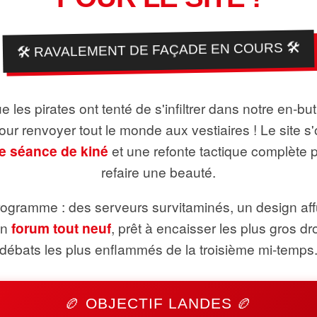
🛠️ RAVALEMENT DE FAÇADE EN COURS 🛠️
 les pirates ont tenté de s'infiltrer dans notre en-bu
pour renvoyer tout le monde aux vestiaires ! Le site s'
e séance de kiné
et une refonte tactique complète 
refaire une beauté.
ogramme : des serveurs survitaminés, un design aff
un
forum tout neuf
, prêt à encaisser les plus gros dr
débats les plus enflammés de la troisième mi-temps
🏉 OBJECTIF LANDES 🏉