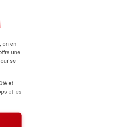
t, on en
offre une
pour se
ûté et
ops et les
.