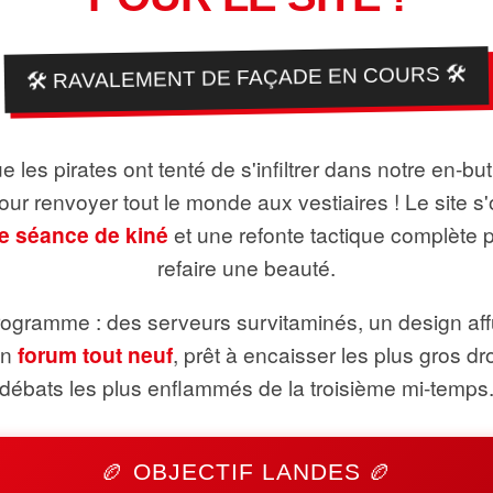
🛠️ RAVALEMENT DE FAÇADE EN COURS 🛠️
 les pirates ont tenté de s'infiltrer dans notre en-bu
pour renvoyer tout le monde aux vestiaires ! Le site s'
e séance de kiné
et une refonte tactique complète 
refaire une beauté.
ogramme : des serveurs survitaminés, un design aff
un
forum tout neuf
, prêt à encaisser les plus gros dr
débats les plus enflammés de la troisième mi-temps
🏉 OBJECTIF LANDES 🏉