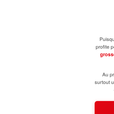
Puisque
profite 
gross
Au pr
surtout 