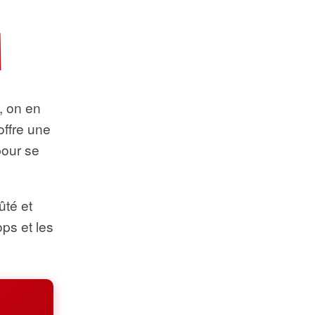
t, on en
offre une
pour se
ûté et
ops et les
.