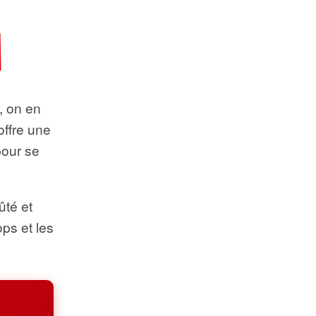
t, on en
offre une
pour se
ûté et
ops et les
.