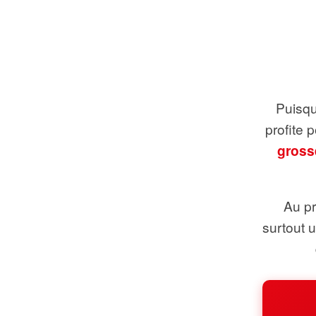
Puisque
profite 
gross
Au pr
surtout 