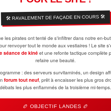
🛠️ RAVALEMENT DE FAÇADE EN COURS 🛠️
 les pirates ont tenté de s'infiltrer dans notre en-bu
pour renvoyer tout le monde aux vestiaires ! Le site s'
e séance de kiné
et une refonte tactique complète 
refaire une beauté.
ogramme : des serveurs survitaminés, un design aff
un
forum tout neuf
, prêt à encaisser les plus gros dr
débats les plus enflammés de la troisième mi-temps
🏉 OBJECTIF LANDES 🏉