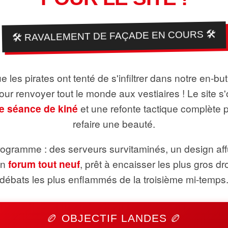
🛠️ RAVALEMENT DE FAÇADE EN COURS 🛠️
 les pirates ont tenté de s'infiltrer dans notre en-bu
pour renvoyer tout le monde aux vestiaires ! Le site s'
e séance de kiné
et une refonte tactique complète 
refaire une beauté.
ogramme : des serveurs survitaminés, un design aff
un
forum tout neuf
, prêt à encaisser les plus gros dr
débats les plus enflammés de la troisième mi-temps
🏉 OBJECTIF LANDES 🏉