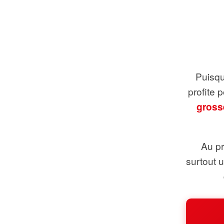
Puisque
profite 
gross
Au pr
surtout 