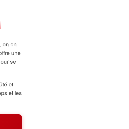
t, on en
offre une
pour se
ûté et
ops et les
.