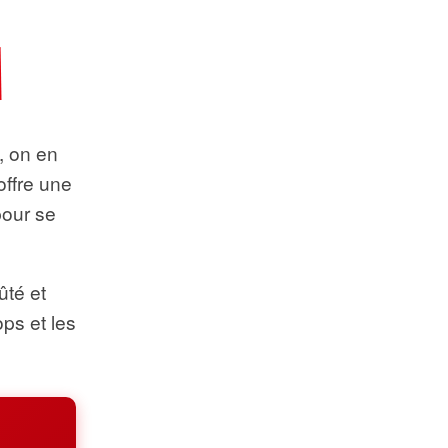
t, on en
offre une
pour se
ûté et
ops et les
.