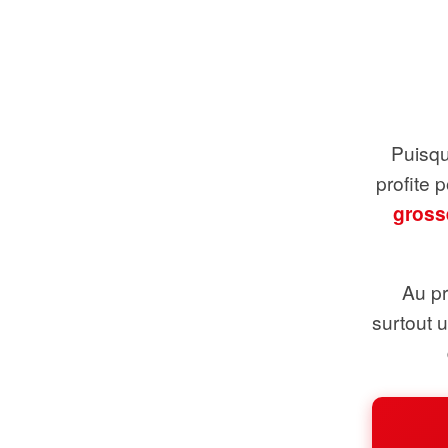
Puisque
profite 
gross
Au pr
surtout 