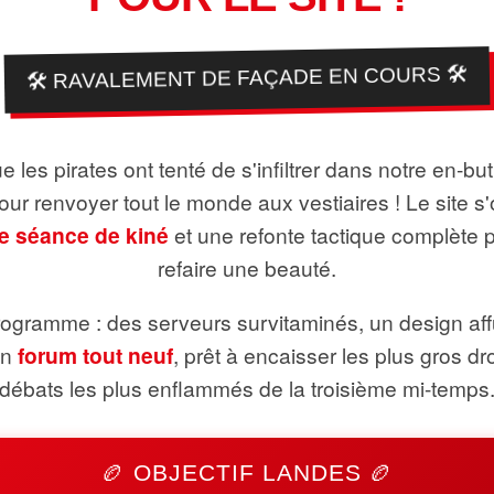
🛠️ RAVALEMENT DE FAÇADE EN COURS 🛠️
 les pirates ont tenté de s'infiltrer dans notre en-bu
pour renvoyer tout le monde aux vestiaires ! Le site s'
e séance de kiné
et une refonte tactique complète 
refaire une beauté.
ogramme : des serveurs survitaminés, un design aff
un
forum tout neuf
, prêt à encaisser les plus gros dr
débats les plus enflammés de la troisième mi-temps
🏉 OBJECTIF LANDES 🏉