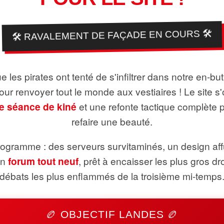
🛠️ RAVALEMENT DE FAÇADE EN COURS 🛠️
 les pirates ont tenté de s'infiltrer dans notre en-bu
pour renvoyer tout le monde aux vestiaires ! Le site s'
e séance de kiné
et une refonte tactique complète 
refaire une beauté.
ogramme : des serveurs survitaminés, un design aff
un
forum tout neuf
, prêt à encaisser les plus gros dr
débats les plus enflammés de la troisième mi-temps
🏉 OBJECTIF LANDES 🏉