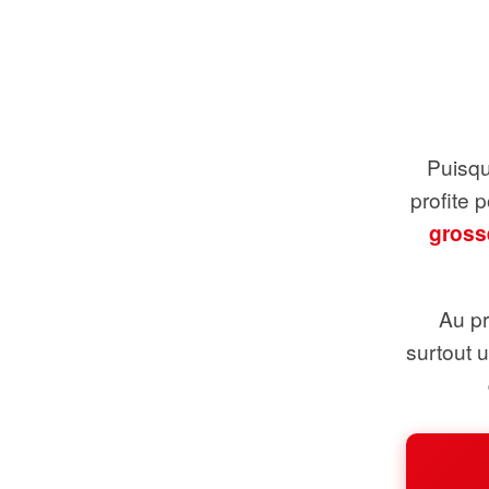
Puisque
profite 
gross
Au pr
surtout 