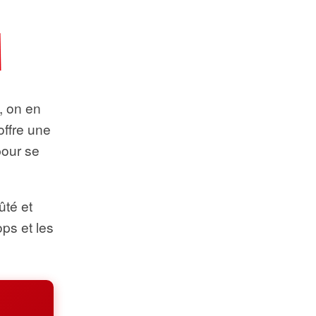
t, on en
offre une
pour se
ûté et
ops et les
.