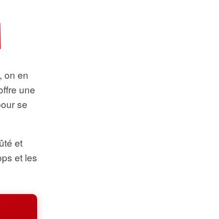
t, on en
offre une
pour se
ûté et
ops et les
.