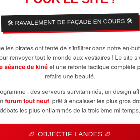
🛠️ RAVALEMENT DE FAÇADE EN COURS 🛠️
 les pirates ont tenté de s'infiltrer dans notre en-bu
pour renvoyer tout le monde aux vestiaires ! Le site s'
e séance de kiné
et une refonte tactique complète 
refaire une beauté.
ogramme : des serveurs survitaminés, un design aff
un
forum tout neuf
, prêt à encaisser les plus gros dr
débats les plus enflammés de la troisième mi-temps
🏉 OBJECTIF LANDES 🏉