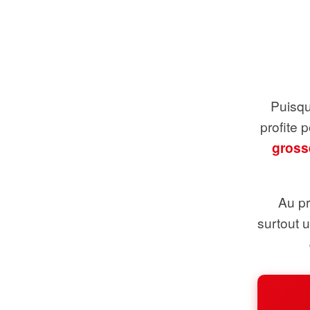
Puisque
profite 
gross
Au pr
surtout 