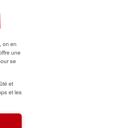
t, on en
offre une
pour se
ûté et
ops et les
.