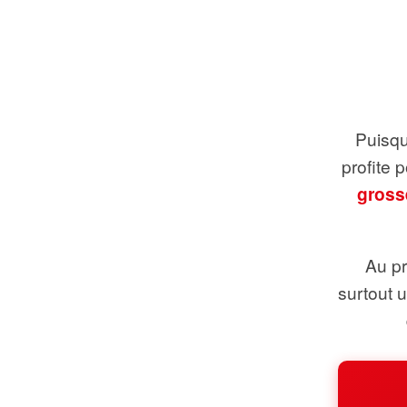
Puisque
profite 
gross
Au pr
surtout 