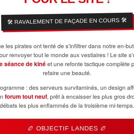
🛠️ RAVALEMENT DE FAÇADE EN COURS 🛠️
 les pirates ont tenté de s'infiltrer dans notre en-bu
pour renvoyer tout le monde aux vestiaires ! Le site s'
e séance de kiné
et une refonte tactique complète 
refaire une beauté.
ogramme : des serveurs survitaminés, un design aff
un
forum tout neuf
, prêt à encaisser les plus gros dr
débats les plus enflammés de la troisième mi-temps
🏉 OBJECTIF LANDES 🏉