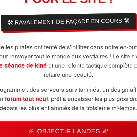
🛠️ RAVALEMENT DE FAÇADE EN COURS 🛠️
 les pirates ont tenté de s'infiltrer dans notre en-bu
pour renvoyer tout le monde aux vestiaires ! Le site s'
e séance de kiné
et une refonte tactique complète 
refaire une beauté.
ogramme : des serveurs survitaminés, un design aff
un
forum tout neuf
, prêt à encaisser les plus gros dr
débats les plus enflammés de la troisième mi-temps
🏉 OBJECTIF LANDES 🏉