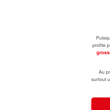
Puisque
profite 
gross
Au pr
surtout 