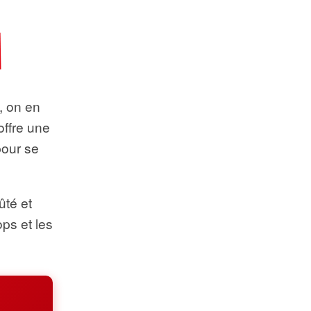
t, on en
offre une
pour se
ûté et
ops et les
.