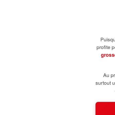
Puisque
profite 
gross
Au pr
surtout 