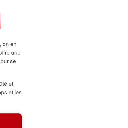
t, on en
offre une
pour se
ûté et
ops et les
.