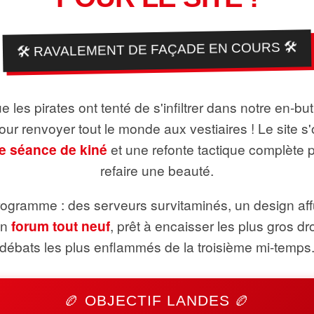
🛠️ RAVALEMENT DE FAÇADE EN COURS 🛠️
 les pirates ont tenté de s'infiltrer dans notre en-bu
pour renvoyer tout le monde aux vestiaires ! Le site s'
e séance de kiné
et une refonte tactique complète 
refaire une beauté.
ogramme : des serveurs survitaminés, un design aff
un
forum tout neuf
, prêt à encaisser les plus gros dr
débats les plus enflammés de la troisième mi-temps
🏉 OBJECTIF LANDES 🏉