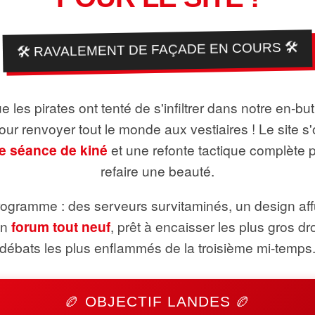
🛠️ RAVALEMENT DE FAÇADE EN COURS 🛠️
 les pirates ont tenté de s'infiltrer dans notre en-bu
pour renvoyer tout le monde aux vestiaires ! Le site s'
e séance de kiné
et une refonte tactique complète 
refaire une beauté.
ogramme : des serveurs survitaminés, un design aff
un
forum tout neuf
, prêt à encaisser les plus gros dr
débats les plus enflammés de la troisième mi-temps
🏉 OBJECTIF LANDES 🏉