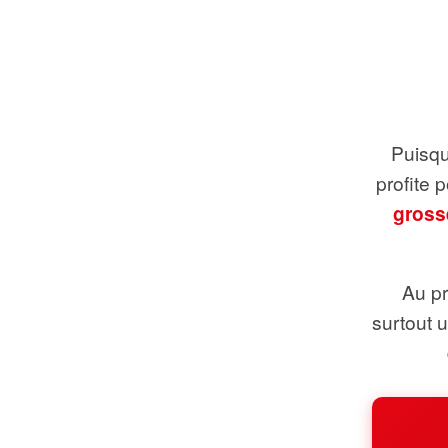
Puisque
profite 
gross
Au pr
surtout 