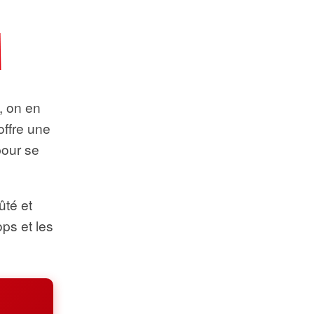
t, on en
offre une
pour se
ûté et
ops et les
.