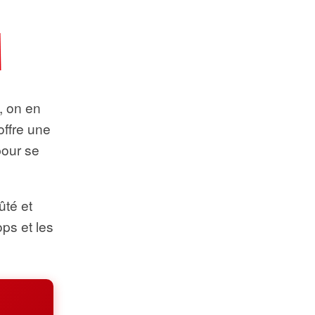
t, on en
offre une
pour se
ûté et
ops et les
.