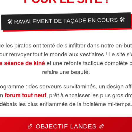
🛠️ RAVALEMENT DE FAÇADE EN COURS 🛠️
 les pirates ont tenté de s'infiltrer dans notre en-bu
pour renvoyer tout le monde aux vestiaires ! Le site s'
e séance de kiné
et une refonte tactique complète 
refaire une beauté.
ogramme : des serveurs survitaminés, un design aff
un
forum tout neuf
, prêt à encaisser les plus gros dr
débats les plus enflammés de la troisième mi-temps
🏉 OBJECTIF LANDES 🏉