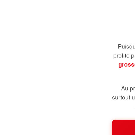
Puisque
profite 
gross
Au pr
surtout 