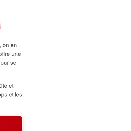
t, on en
offre une
pour se
ûté et
ops et les
.