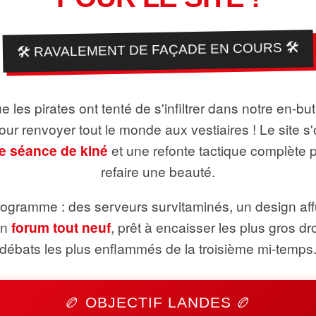
🛠️ RAVALEMENT DE FAÇADE EN COURS 🛠️
 les pirates ont tenté de s'infiltrer dans notre en-bu
pour renvoyer tout le monde aux vestiaires ! Le site s'
e séance de kiné
et une refonte tactique complète 
refaire une beauté.
ogramme : des serveurs survitaminés, un design aff
un
forum tout neuf
, prêt à encaisser les plus gros dr
débats les plus enflammés de la troisième mi-temps
🏉 OBJECTIF LANDES 🏉