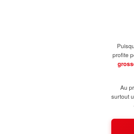
Puisque
profite 
gross
Au pr
surtout 