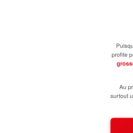
Puisque
profite 
gross
Au pr
surtout 