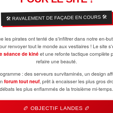
🛠️ RAVALEMENT DE FAÇADE EN COURS 🛠️
 les pirates ont tenté de s'infiltrer dans notre en-bu
pour renvoyer tout le monde aux vestiaires ! Le site s'
e séance de kiné
et une refonte tactique complète 
refaire une beauté.
ogramme : des serveurs survitaminés, un design aff
un
forum tout neuf
, prêt à encaisser les plus gros dr
débats les plus enflammés de la troisième mi-temps
🏉 OBJECTIF LANDES 🏉