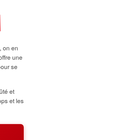
t, on en
offre une
pour se
ûté et
ops et les
.