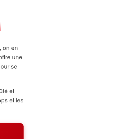
t, on en
offre une
pour se
ûté et
ops et les
.