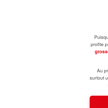
Puisque
profite 
gross
Au pr
surtout 