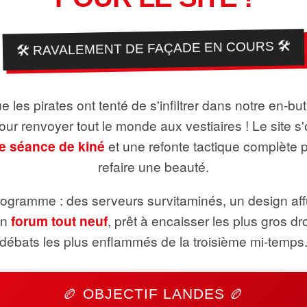
🛠️ RAVALEMENT DE FAÇADE EN COURS 🛠️
 les pirates ont tenté de s'infiltrer dans notre en-bu
pour renvoyer tout le monde aux vestiaires ! Le site s'
e séance de kiné
et une refonte tactique complète 
refaire une beauté.
ogramme : des serveurs survitaminés, un design aff
un
forum tout neuf
, prêt à encaisser les plus gros dr
débats les plus enflammés de la troisième mi-temps
🏉 OBJECTIF LANDES 🏉