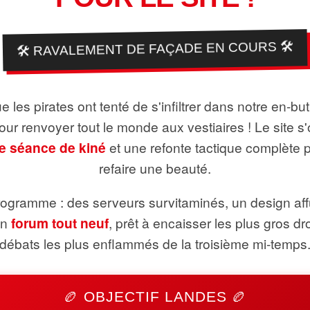
🛠️ RAVALEMENT DE FAÇADE EN COURS 🛠️
 les pirates ont tenté de s'infiltrer dans notre en-bu
pour renvoyer tout le monde aux vestiaires ! Le site s'
e séance de kiné
et une refonte tactique complète 
refaire une beauté.
ogramme : des serveurs survitaminés, un design aff
un
forum tout neuf
, prêt à encaisser les plus gros dr
débats les plus enflammés de la troisième mi-temps
🏉 OBJECTIF LANDES 🏉