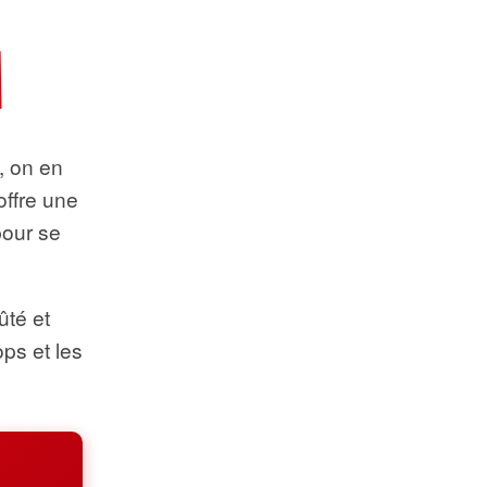
t, on en
offre une
pour se
ûté et
ops et les
.