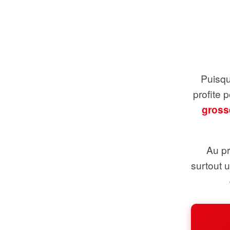
Puisque
profite 
gross
Au pr
surtout 