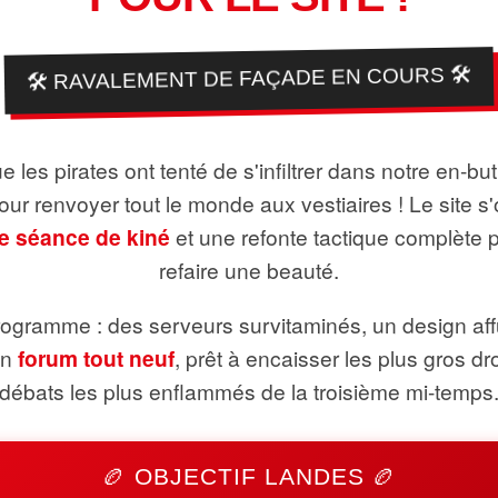
🛠️ RAVALEMENT DE FAÇADE EN COURS 🛠️
 les pirates ont tenté de s'infiltrer dans notre en-bu
pour renvoyer tout le monde aux vestiaires ! Le site s'
e séance de kiné
et une refonte tactique complète 
refaire une beauté.
ogramme : des serveurs survitaminés, un design aff
un
forum tout neuf
, prêt à encaisser les plus gros dr
débats les plus enflammés de la troisième mi-temps
🏉 OBJECTIF LANDES 🏉