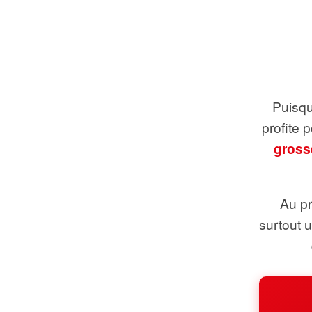
Puisque
profite 
gross
Au pr
surtout 