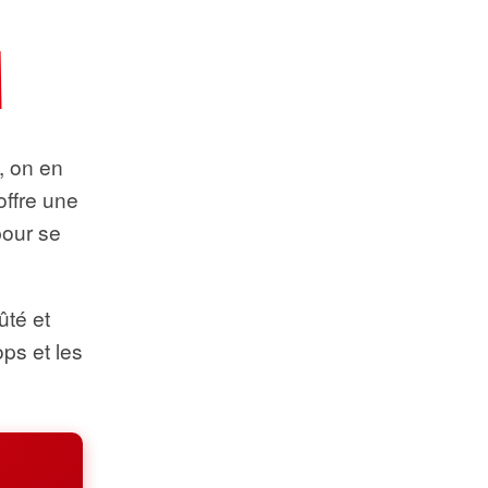
t, on en
offre une
pour se
ûté et
ops et les
.