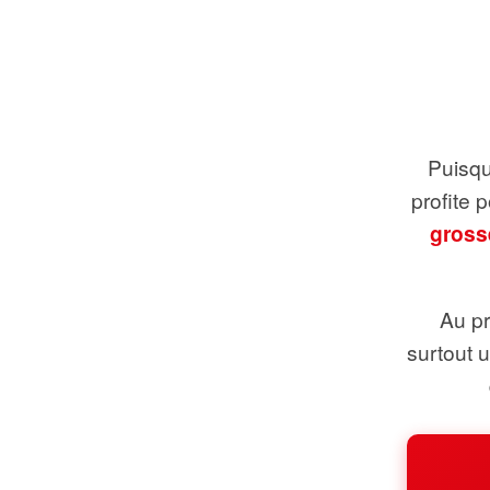
Puisque
profite 
gross
Au pr
surtout 