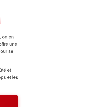
t, on en
offre une
pour se
ûté et
ops et les
.