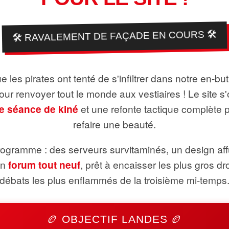
🛠️ RAVALEMENT DE FAÇADE EN COURS 🛠️
 les pirates ont tenté de s'infiltrer dans notre en-bu
pour renvoyer tout le monde aux vestiaires ! Le site s'
e séance de kiné
et une refonte tactique complète 
refaire une beauté.
ogramme : des serveurs survitaminés, un design aff
un
forum tout neuf
, prêt à encaisser les plus gros dr
débats les plus enflammés de la troisième mi-temps
🏉 OBJECTIF LANDES 🏉