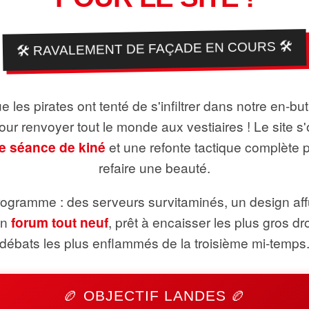
🛠️ RAVALEMENT DE FAÇADE EN COURS 🛠️
 les pirates ont tenté de s'infiltrer dans notre en-bu
pour renvoyer tout le monde aux vestiaires ! Le site s'
e séance de kiné
et une refonte tactique complète 
refaire une beauté.
ogramme : des serveurs survitaminés, un design aff
un
forum tout neuf
, prêt à encaisser les plus gros dr
débats les plus enflammés de la troisième mi-temps
🏉 OBJECTIF LANDES 🏉