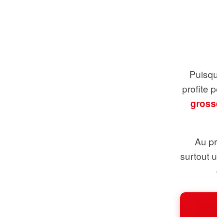
Puisque
profite 
gross
Au pr
surtout 