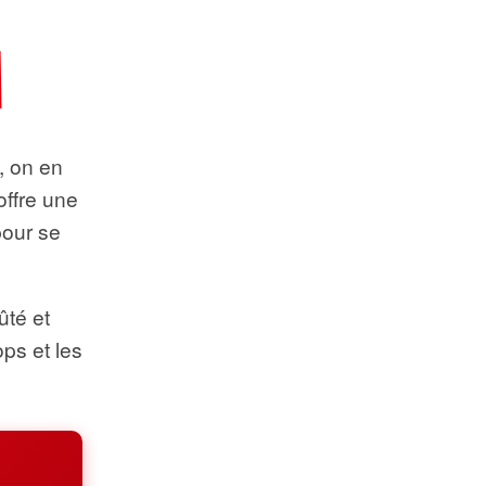
t, on en
offre une
pour se
ûté et
ops et les
.