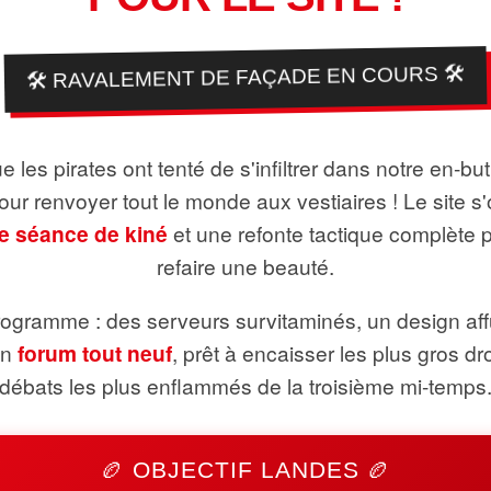
🛠️ RAVALEMENT DE FAÇADE EN COURS 🛠️
 les pirates ont tenté de s'infiltrer dans notre en-bu
pour renvoyer tout le monde aux vestiaires ! Le site s'
e séance de kiné
et une refonte tactique complète 
refaire une beauté.
ogramme : des serveurs survitaminés, un design aff
un
forum tout neuf
, prêt à encaisser les plus gros dr
débats les plus enflammés de la troisième mi-temps
🏉 OBJECTIF LANDES 🏉