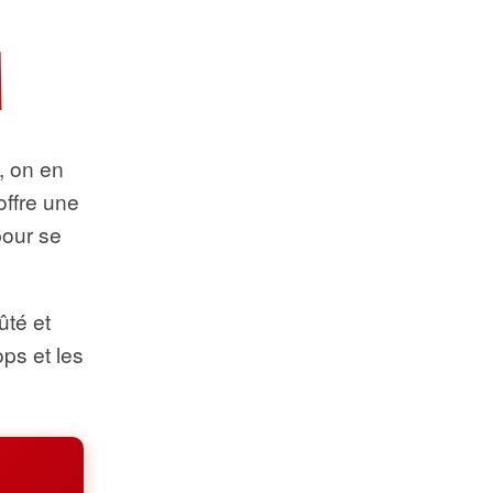
t, on en
offre une
pour se
ûté et
ops et les
.