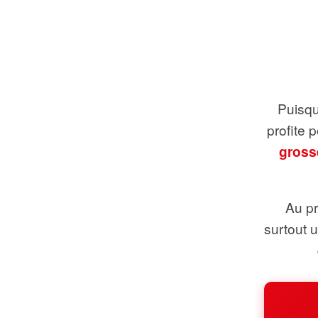
Puisque
profite 
gross
Au pr
surtout 