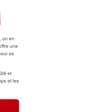
t, on en
offre une
pour se
ûté et
ops et les
.