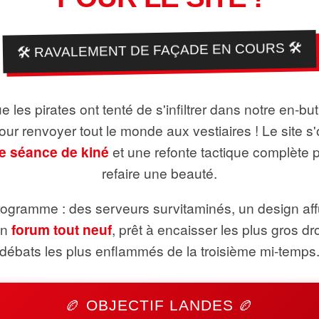
🛠️ RAVALEMENT DE FAÇADE EN COURS 🛠️
 les pirates ont tenté de s'infiltrer dans notre en-bu
pour renvoyer tout le monde aux vestiaires ! Le site s'
e séance de kiné
et une refonte tactique complète 
refaire une beauté.
ogramme : des serveurs survitaminés, un design aff
un
forum tout neuf
, prêt à encaisser les plus gros dr
débats les plus enflammés de la troisième mi-temps
🏉 OBJECTIF LANDES 🏉