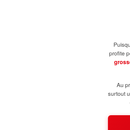
Puisque
profite 
gross
Au pr
surtout 