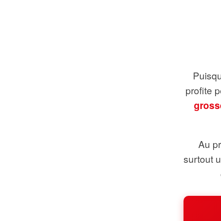
Puisque
profite 
gross
Au pr
surtout 