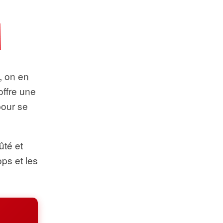
t, on en
offre une
pour se
ûté et
ops et les
.