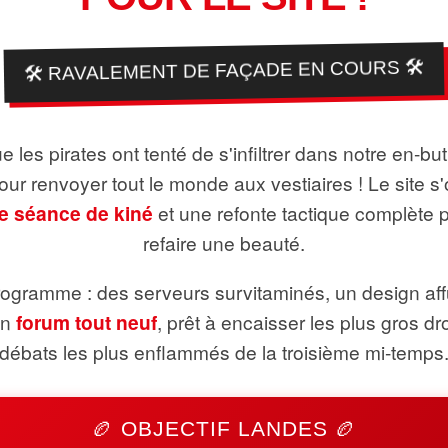
🛠️ RAVALEMENT DE FAÇADE EN COURS 🛠️
 les pirates ont tenté de s'infiltrer dans notre en-bu
pour renvoyer tout le monde aux vestiaires ! Le site s'
e séance de kiné
et une refonte tactique complète 
refaire une beauté.
ogramme : des serveurs survitaminés, un design aff
un
forum tout neuf
, prêt à encaisser les plus gros dr
débats les plus enflammés de la troisième mi-temps
🏉 OBJECTIF LANDES 🏉