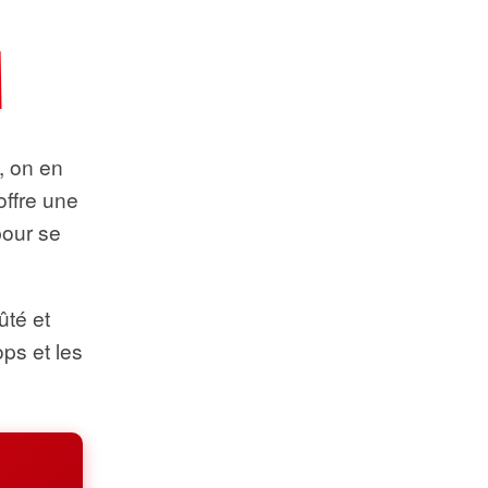
t, on en
offre une
pour se
ûté et
ops et les
.