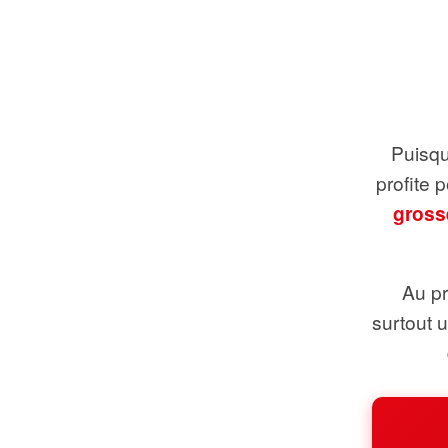
Puisque
profite 
gross
Au pr
surtout 