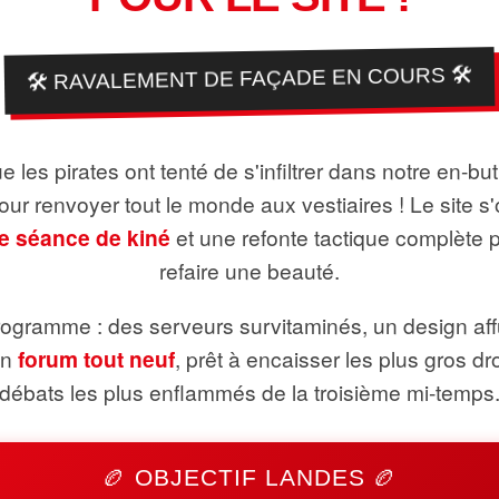
🛠️ RAVALEMENT DE FAÇADE EN COURS 🛠️
 les pirates ont tenté de s'infiltrer dans notre en-bu
pour renvoyer tout le monde aux vestiaires ! Le site s'
e séance de kiné
et une refonte tactique complète 
refaire une beauté.
ogramme : des serveurs survitaminés, un design aff
un
forum tout neuf
, prêt à encaisser les plus gros dr
débats les plus enflammés de la troisième mi-temps
🏉 OBJECTIF LANDES 🏉