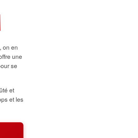
t, on en
offre une
pour se
ûté et
ops et les
.