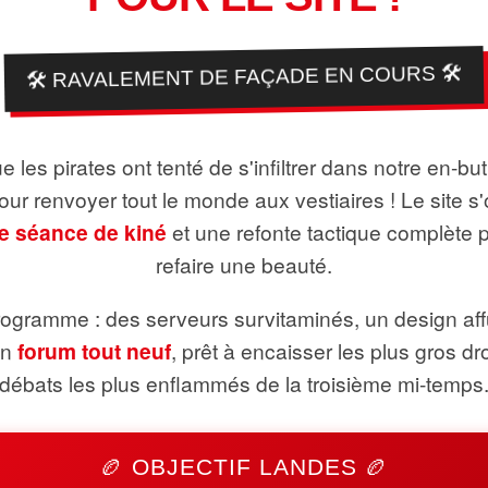
🛠️ RAVALEMENT DE FAÇADE EN COURS 🛠️
 les pirates ont tenté de s'infiltrer dans notre en-bu
pour renvoyer tout le monde aux vestiaires ! Le site s'
e séance de kiné
et une refonte tactique complète 
refaire une beauté.
ogramme : des serveurs survitaminés, un design aff
un
forum tout neuf
, prêt à encaisser les plus gros dr
débats les plus enflammés de la troisième mi-temps
🏉 OBJECTIF LANDES 🏉