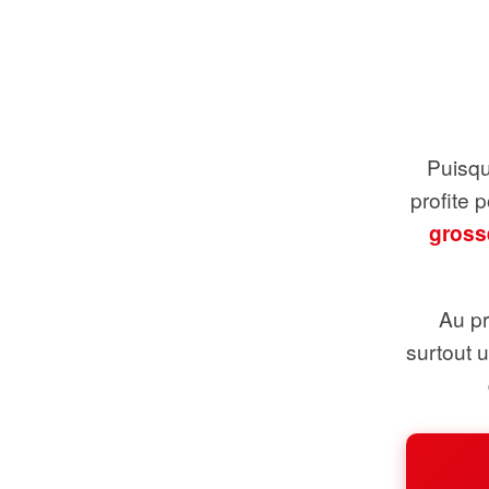
Puisque
profite 
gross
Au pr
surtout 