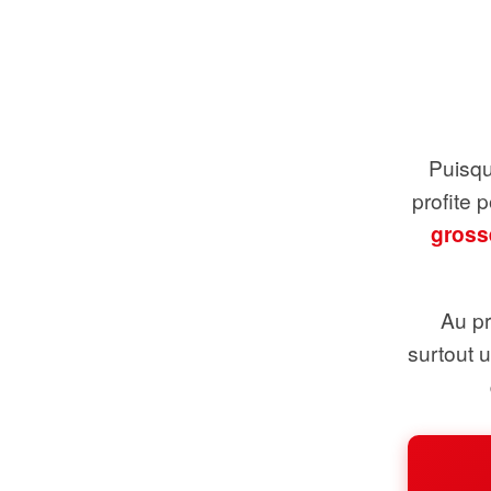
Puisque
profite 
gross
Au pr
surtout 