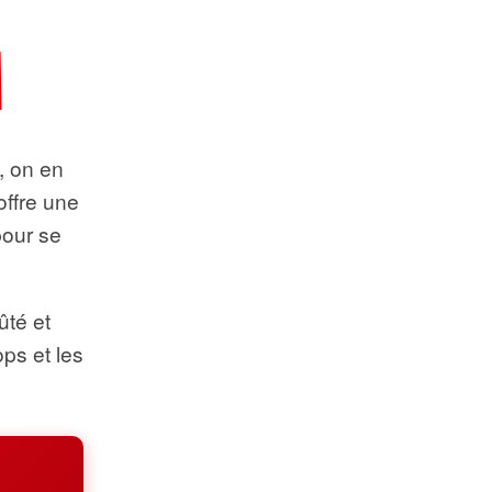
t, on en
offre une
pour se
ûté et
ops et les
.