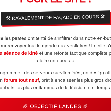
🛠️ RAVALEMENT DE FAÇADE EN COURS 🛠️
 les pirates ont tenté de s'infiltrer dans notre en-bu
pour renvoyer tout le monde aux vestiaires ! Le site s'
e séance de kiné
et une refonte tactique complète 
refaire une beauté.
ogramme : des serveurs survitaminés, un design aff
un
forum tout neuf
, prêt à encaisser les plus gros dr
débats les plus enflammés de la troisième mi-temps
🏉 OBJECTIF LANDES 🏉