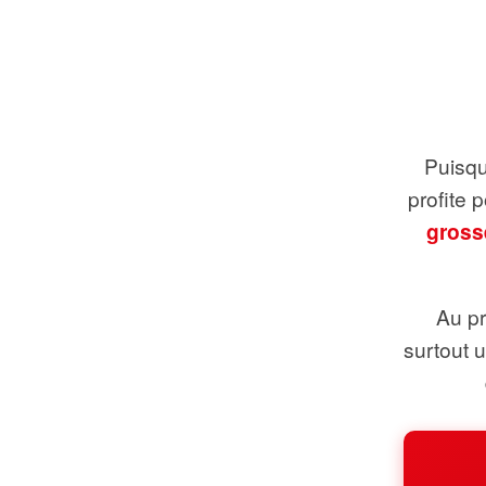
Puisque
profite 
gross
Au pr
surtout 