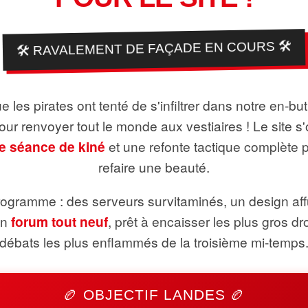
🛠️ RAVALEMENT DE FAÇADE EN COURS 🛠️
 les pirates ont tenté de s'infiltrer dans notre en-bu
pour renvoyer tout le monde aux vestiaires ! Le site s'
e séance de kiné
et une refonte tactique complète 
refaire une beauté.
ogramme : des serveurs survitaminés, un design aff
un
forum tout neuf
, prêt à encaisser les plus gros dr
débats les plus enflammés de la troisième mi-temps
🏉 OBJECTIF LANDES 🏉