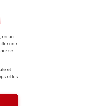
t, on en
offre une
pour se
ûté et
ops et les
.