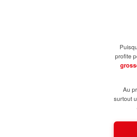
Puisque
profite 
gross
Au pr
surtout 