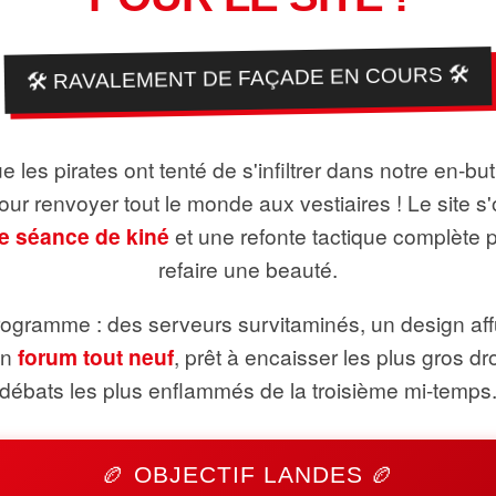
🛠️ RAVALEMENT DE FAÇADE EN COURS 🛠️
 les pirates ont tenté de s'infiltrer dans notre en-bu
pour renvoyer tout le monde aux vestiaires ! Le site s'
e séance de kiné
et une refonte tactique complète 
refaire une beauté.
ogramme : des serveurs survitaminés, un design aff
un
forum tout neuf
, prêt à encaisser les plus gros dr
débats les plus enflammés de la troisième mi-temps
🏉 OBJECTIF LANDES 🏉