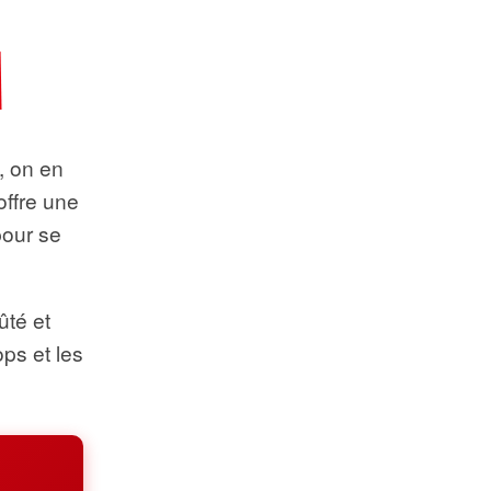
t, on en
offre une
pour se
ûté et
ops et les
.