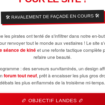
🛠️ RAVALEMENT DE FAÇADE EN COURS 🛠️
 les pirates ont tenté de s'infiltrer dans notre en-bu
pour renvoyer tout le monde aux vestiaires ! Le site s'
e séance de kiné
et une refonte tactique complète 
refaire une beauté.
ogramme : des serveurs survitaminés, un design aff
un
forum tout neuf
, prêt à encaisser les plus gros dr
débats les plus enflammés de la troisième mi-temps
🏉 OBJECTIF LANDES 🏉