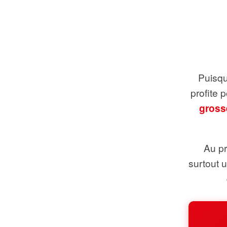
Puisque
profite 
gross
Au pr
surtout 