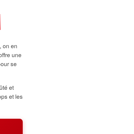
t, on en
offre une
pour se
ûté et
ops et les
.