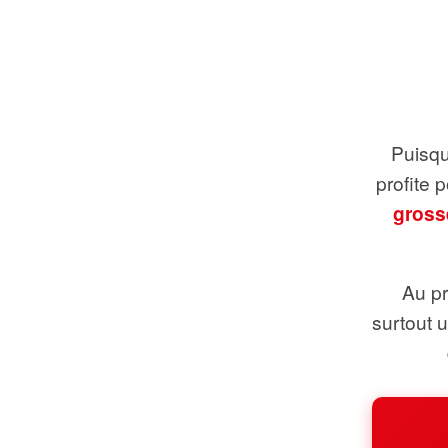
Puisque
profite 
gross
Au pr
surtout 