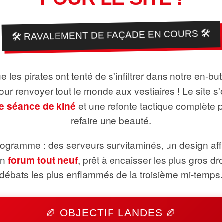
🛠️ RAVALEMENT DE FAÇADE EN COURS 🛠️
 les pirates ont tenté de s'infiltrer dans notre en-bu
pour renvoyer tout le monde aux vestiaires ! Le site s'
e séance de kiné
et une refonte tactique complète 
refaire une beauté.
ogramme : des serveurs survitaminés, un design aff
un
forum tout neuf
, prêt à encaisser les plus gros dr
débats les plus enflammés de la troisième mi-temps
🏉 OBJECTIF LANDES 🏉