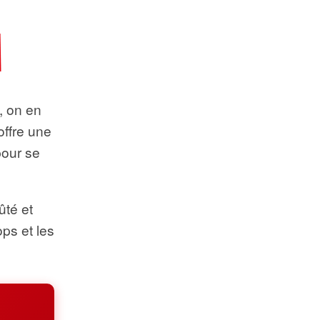
t, on en
offre une
pour se
ûté et
ops et les
.