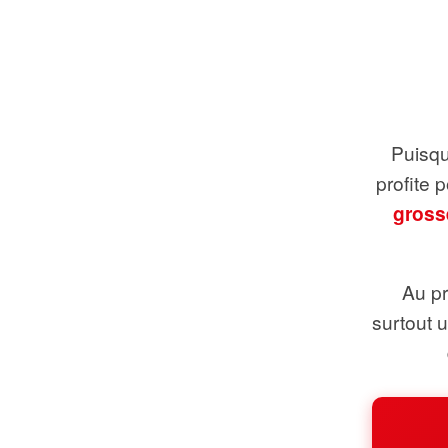
Puisque
profite 
gross
Au pr
surtout 