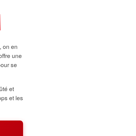
t, on en
offre une
pour se
ûté et
ops et les
.