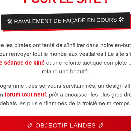
🛠️ RAVALEMENT DE FAÇADE EN COURS 🛠️
 les pirates ont tenté de s'infiltrer dans notre en-bu
pour renvoyer tout le monde aux vestiaires ! Le site s'
e séance de kiné
et une refonte tactique complète 
refaire une beauté.
ogramme : des serveurs survitaminés, un design aff
un
forum tout neuf
, prêt à encaisser les plus gros dr
débats les plus enflammés de la troisième mi-temps
🏉 OBJECTIF LANDES 🏉