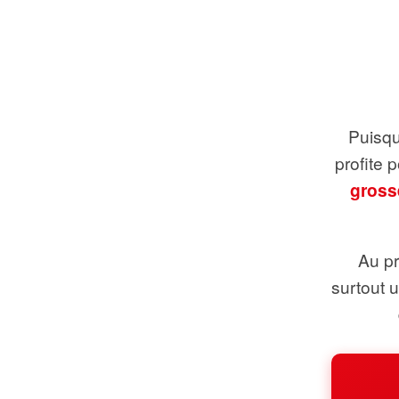
Puisque
profite 
gross
Au pr
surtout 