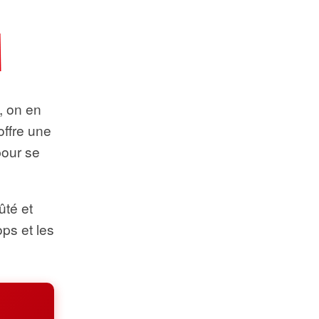
t, on en
offre une
pour se
ûté et
ops et les
.