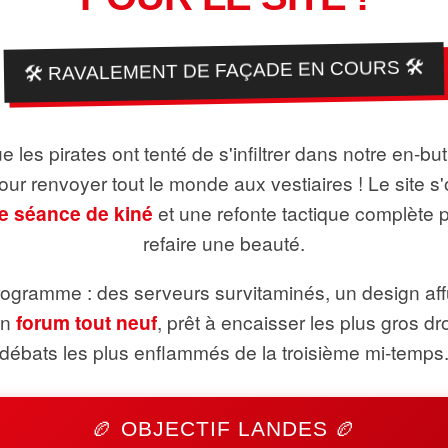
🛠️ RAVALEMENT DE FAÇADE EN COURS 🛠️
 les pirates ont tenté de s'infiltrer dans notre en-bu
pour renvoyer tout le monde aux vestiaires ! Le site s'
e séance de kiné
et une refonte tactique complète 
refaire une beauté.
ogramme : des serveurs survitaminés, un design aff
un
forum tout neuf
, prêt à encaisser les plus gros dr
débats les plus enflammés de la troisième mi-temps
🏉 OBJECTIF LANDES 🏉