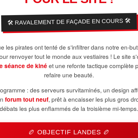
🛠️ RAVALEMENT DE FAÇADE EN COURS 🛠️
 les pirates ont tenté de s'infiltrer dans notre en-bu
pour renvoyer tout le monde aux vestiaires ! Le site s'
e séance de kiné
et une refonte tactique complète 
refaire une beauté.
ogramme : des serveurs survitaminés, un design aff
un
forum tout neuf
, prêt à encaisser les plus gros dr
débats les plus enflammés de la troisième mi-temps
🏉 OBJECTIF LANDES 🏉