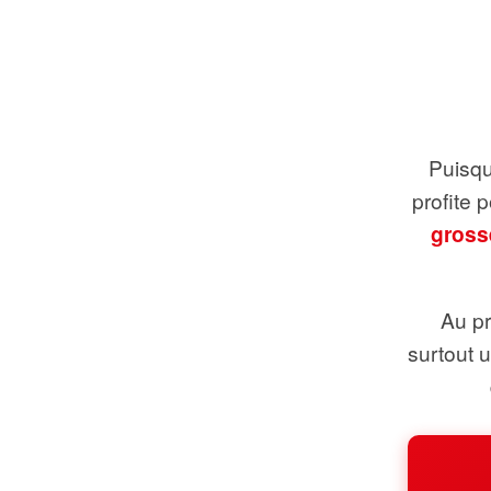
Puisque
profite 
gross
Au pr
surtout 