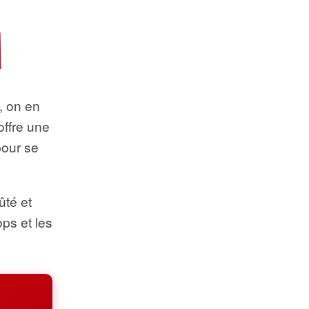
t, on en
offre une
pour se
ûté et
ops et les
.