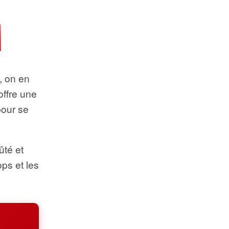
t, on en
offre une
pour se
ûté et
ops et les
.