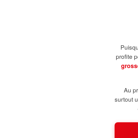
Puisque
profite 
gross
Au pr
surtout 