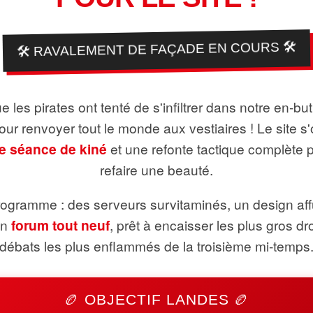
🛠️ RAVALEMENT DE FAÇADE EN COURS 🛠️
 les pirates ont tenté de s'infiltrer dans notre en-bu
pour renvoyer tout le monde aux vestiaires ! Le site s'
e séance de kiné
et une refonte tactique complète 
refaire une beauté.
ogramme : des serveurs survitaminés, un design aff
un
forum tout neuf
, prêt à encaisser les plus gros dr
débats les plus enflammés de la troisième mi-temps
🏉 OBJECTIF LANDES 🏉