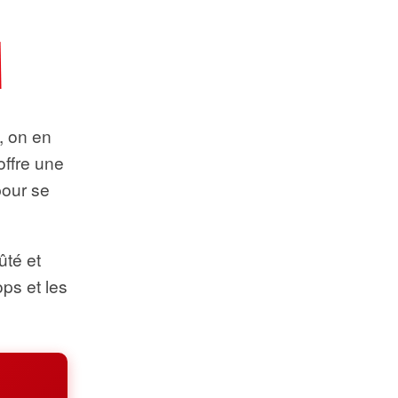
t, on en
offre une
pour se
ûté et
ops et les
.