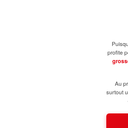
Puisque
profite 
gross
Au pr
surtout 